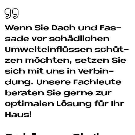
Wenn Sie Dach und Fas­
sa­de vor schäd­li­chen
Um­welt­ein­flüs­sen schüt­
zen möch­ten, set­zen Sie
sich mit uns in Ver­bin­
dung. Un­se­re Fach­leu­te
be­ra­ten Sie ger­ne zur
op­ti­ma­len Lö­sung für Ihr
Haus!