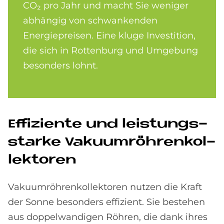
CO₂ pro Jahr und macht Sie weniger
abhängig von schwankenden
Energiepreisen. Eine kluge Investition,
die sich in Rottenburg und Umgebung
besonders lohnt.
Ef­fi­zi­en­te und lei­stungs­
star­ke Va­ku­um­röh­ren­kol­
lek­to­ren
Vakuumröhrenkollektoren nutzen die Kraft
der Sonne besonders effizient. Sie bestehen
aus doppelwandigen Röhren, die dank ihres