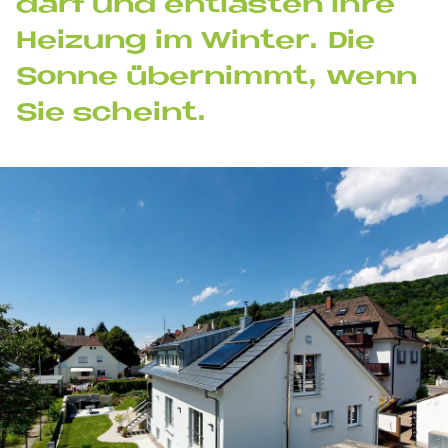
darf und ent­la­sten Ihre
Hei­zung im Win­ter. Die
Son­ne über­nim­mt, wenn
Sie scheint.