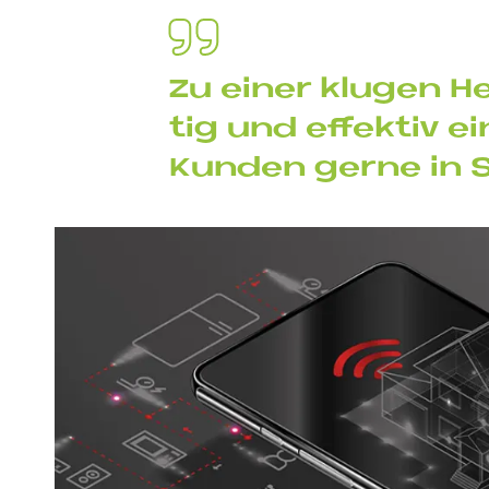
Zu ei­ner klu­gen 
tig und ef­fek­tiv ei
Kun­den ger­ne in