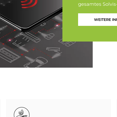
gesamtes Solvis
WEITERE IN
Bild