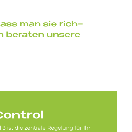
 dass man sie rich­
n be­ra­ten un­se­re
Con­trol
 3 ist die zentrale Regelung für Ihr