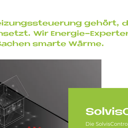
Hei­zungs­steue­rung ge­hört,
n­set­zt. Wir En­er­gie-Ex­per­te
 Sa­chen smar­te Wär­me.
Sol­vis­
Die SolvisControl