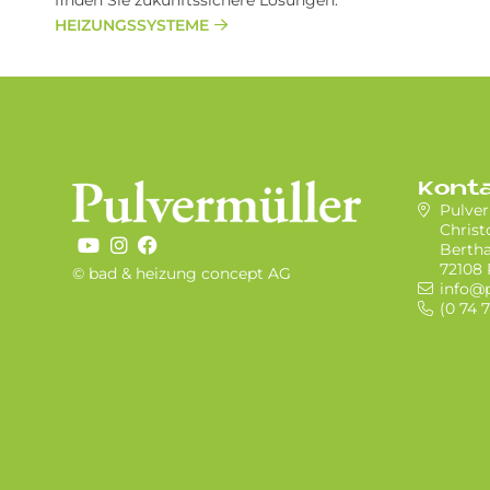
finden Sie zukunftssichere Lösungen.
HEIZUNGSSYSTEME
Kont
Pulver
Chris
Bertha
72108
© bad & heizung concept AG
info@p
(0 74 