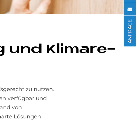
ANFRAGE
ng und Kli­ma­re­
sgerecht zu nutzen.
en verfügbar und
hand von
smarte Lösungen