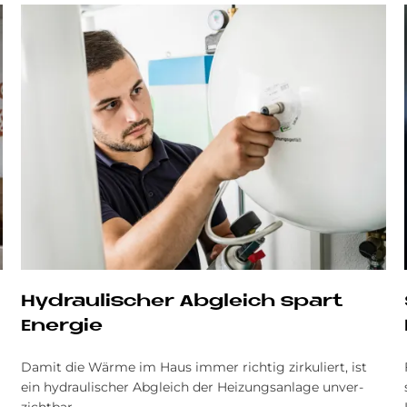
Hydraulischer Abgleich spart
Energie
Da­mit die Wär­me im Haus im­mer rich­tig zir­ku­liert, ist
ein hy­drau­li­scher Ab­gleich der Hei­zungs­an­la­ge un­ver­