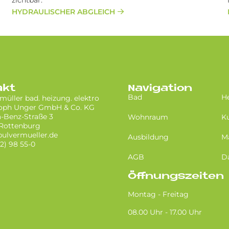
zicht­bar.
HYDRAULISCHER ABGLEICH
akt
Navigation
Bad
H
müller bad. heizung. elektro
toph Unger GmbH & Co. KG
-Benz-Straße 3
Wohnraum
K
 Rottenburg
ulvermueller.de
Ausbildung
M
72) 98 55-0
AGB
D
Öffnungszeiten
Montag - Freitag
08.00 Uhr - 17.00 Uhr