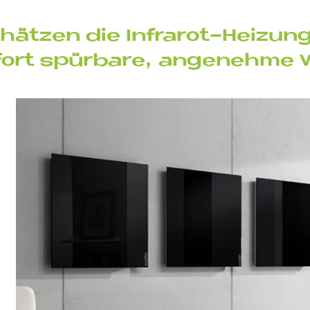
hät­zen die In­fra­rot-Hei­zun
fort spür­ba­re, an­ge­neh­me