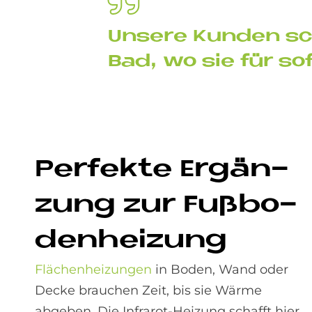
Un­se­re Kun­den sc
Bad, wo sie für so­
Per­fek­te Er­gän­
zung zur Fuß­bo­
den­hei­zung
Flächenheizungen
in Boden, Wand oder
Decke brauchen Zeit, bis sie Wärme
abgeben. Die Infrarot-Heizung schafft hier