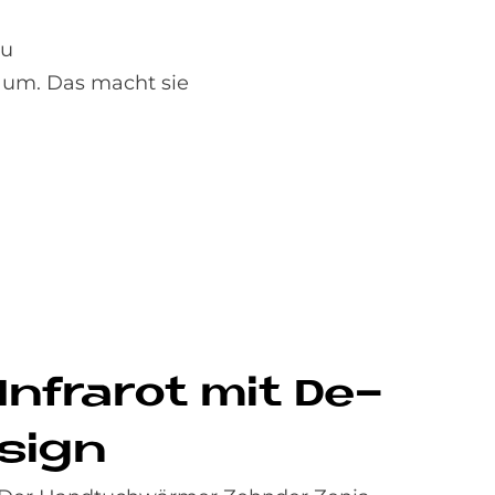
zu
 um. Das macht sie
In­fra­rot mit De­
sign