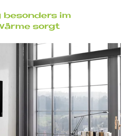
g be­son­ders im
 Wär­me sor­gt