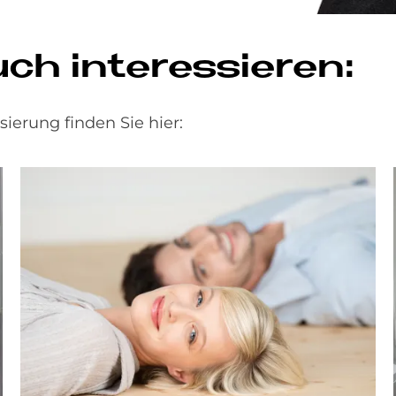
h in­ter­es­sie­ren:
erung finden Sie hier: