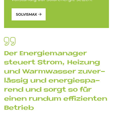
SOLVISMAX
Der En­er­gie­ma­na­ger
steu­ert Strom, Hei­zung
und Warm­was­ser zu­ver­
läs­sig und en­er­gie­spa­
rend und sor­gt so für
einen run­dum ef­fi­zi­en­ten
Be­trieb