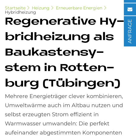
Startseite
Heizung
Erneuerbare Energien
Hybridheizung
Re­ge­ne­ra­ti­ve Hy­
ANFRAGE
brid­hei­zung als
Bau­ka­sten­sy­
stem in Rot­ten­
burg (Tü­bin­gen)
Mehrere Energieträger clever kombinieren,
Umweltwärme auch im Altbau nutzen und
selbst erzeugten Strom effizient in
Warmwasser umwandeln: Die perfekt
aufeinander abgestimmten Komponenten