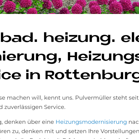
– bad. hei­zung. el
ie­rung, Hei­zungs
ce in Rot­ten­burg
machen will, kennt uns. Pulvermüller steht seit
 zuverlässigen Service.
g, denken über eine
Heizungsmodernisierung
nac
ren zu, denken mit und setzen Ihre Vorstellungen