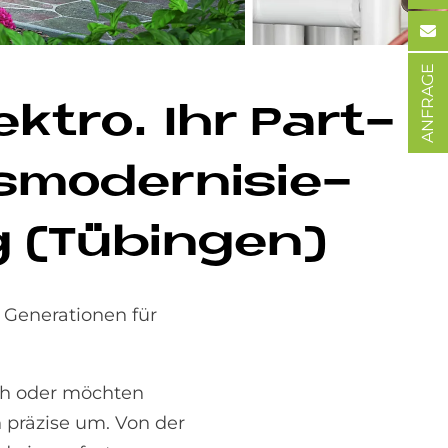
ANFRAGE
ek­tro. Ihr Part­
­mo­der­ni­sie­
 (Tü­bin­gen)
 Generationen für
h oder möchten
 präzise um. Von der