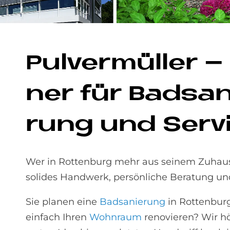
Pul­ver­mül­ler 
ner für Bad­sa­n
rung und Ser­vi
Wer in Rottenburg mehr aus seinem Zuhause 
solides Handwerk, persönliche Beratung und
Sie planen eine
Badsanierung
in Rottenbur
einfach Ihren
Wohnraum
renovieren? Wir hö