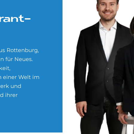
er­ant­
us Rottenburg,
en für Neues.
keit,
n einer Welt im
werk und
d ihrer