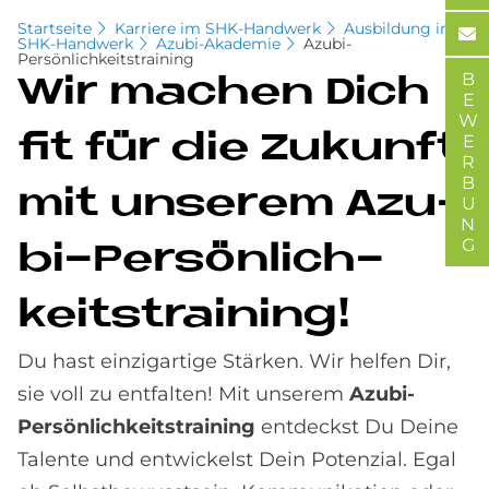
Startseite
Karriere im SHK-Handwerk
Ausbildung im
SHK-Handwerk
Azubi-Akademie
Azubi-
Persönlichkeitstraining
BEWERBUNG
Wir ma­chen Dich
fit für die Zu­kun­ft
mit un­se­rem Azu­
bi-Per­sön­lich­
keits­trai­ning!
Du hast einzigartige Stärken. Wir helfen Dir,
sie voll zu entfalten! Mit unserem
Azubi-
Persönlichkeitstraining
entdeckst Du Deine
Talente und entwickelst Dein Potenzial. Egal