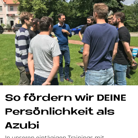
So för­dern wir DE­I­NE
Per­sön­lich­keit als
Azu­bi
In unseren eintägigen Trainings mit