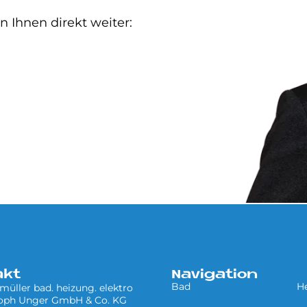
n Ihnen direkt weiter:
akt
Navigation
Bad
H
müller bad. heizung. elektro
toph Unger GmbH & Co. KG