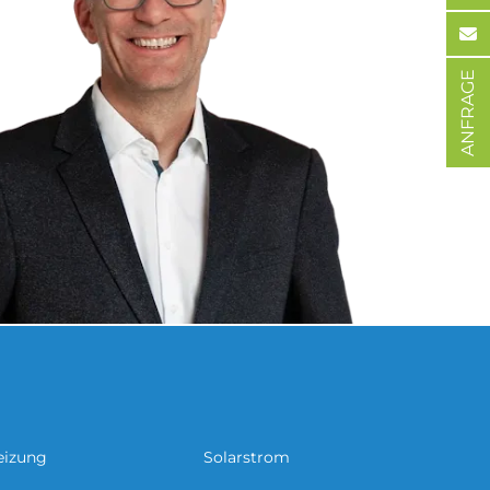
ANFRAGE
eizung
Solarstrom